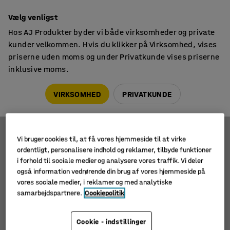
14 dages returret
Vælg venligst
Hos AJ Produkter byder vi både virksomheder og private
kunder velkommen. Hvis du klikker på Virksomhed, vises
priserne uden moms og under Privatkunde vises priserne
inklusive moms.
Aktiv siddestilling
Gåbånd
Gåbånd
VIRKSOMHED
PRIVATKUNDE
Vi bruger cookies til, at få vores hjemmeside til at virke
Filtre
Sortér
ordentligt, personalisere indhold og reklamer, tilbyde funktioner
i forhold til sociale medier og analysere vores traffik. Vi deler
1 produkter
også information vedrørende din brug af vores hjemmeside på
vores sociale medier, i reklamer og med analytiske
Ny
samarbejdspartnere.
Cookiepolitik
Cookie - indstillinger