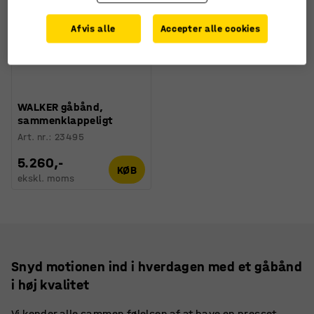
Afvis alle
Accepter alle cookies
WALKER gåbånd,
sammenklappeligt
Art. nr.
:
23495
5.260,-
KØB
ekskl. moms
Snyd motionen ind i hverdagen med et gåbånd
i høj kvalitet
Vi kender alle sammen følelsen af at have en presset