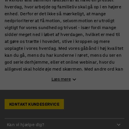
hverdag, hvor arbejde og familieliv skal gå op i en højere
enhed. Derfor er det ikke så mærkeligt, at mange
nedprioriterer at få motion, selvom motion er utroligt
vigtigt for vores sundhed og trivsel - især fordi mange
sidder meget ned i løbet af hverdagen, hvilket er med til
at gøre os trætte i hovedet, stive i kroppen og mere
uoplagte i vores hverdag. Med vores gåbånd i høj kvalitet
kan du gå, mens du har kunderne i røret, mens du ser en
god serie derhjemme, eller et online webinar, hvor du
alligevel skal holde øje med skærmen. Med andre ord kan
du slå to fluer med et smæk både på dit arbejde og
Læs mere
hjemme i privaten – nemmere bliver det ikke!
Gåbånd til ethvert behov
KONTAKT KUNDESERVICE
Uanset om du blot vil snyde lidt ekstra skridt ind i din
hverdag med et stillesiddende arbejde, eller om du gerne
vil presse dig selv og få lidt sved på panden, så er vores
Kan vi hjælpe dig?
gåbånd det helt oplagte valg for dig, der ikke føler, du har