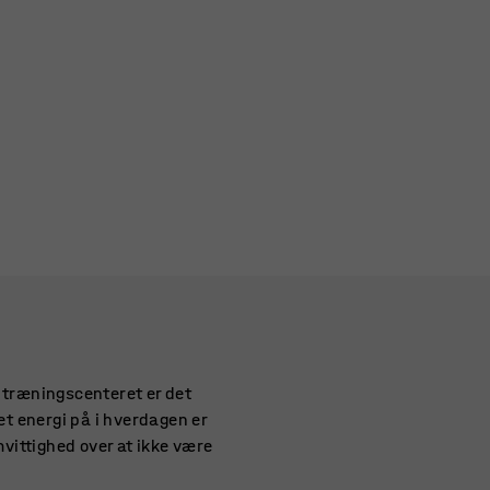
i træningscenteret er det
et energi på i hverdagen er
mvittighed over at ikke være