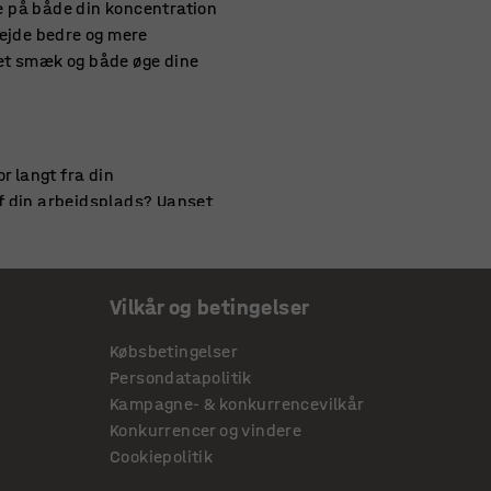
se på både din koncentration
bejde bedre og mere
d et smæk og både øge dine
r langt fra din
 af din arbejdsplads? Uanset
ed vores kontorcykel den
seret – men også
Vilkår og betingelser
udgave af dem selv. Det er
ulsen op, mens man er på
Købsbetingelser
Persondatapolitik
Kampagne- & konkurrencevilkår
Konkurrencer og vindere
 motionere uden at skulle
Cookiepolitik
d eller andre tidskrævende