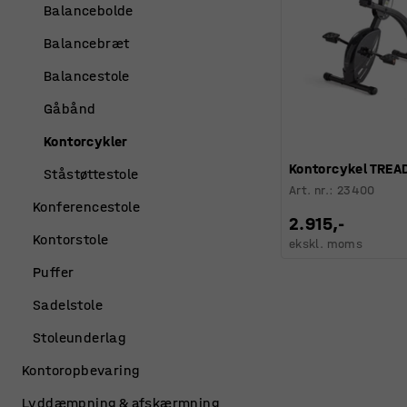
Balancebolde
Balancebræt
Balancestole
Gåbånd
Kontorcykler
Kontorcykel TREAD
Ståstøttestole
Art. nr.
:
23400
Konferencestole
2.915,-
Kontorstole
ekskl. moms
Puffer
Sadelstole
Stoleunderlag
Kontoropbevaring
Lyddæmpning & afskærmning