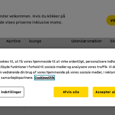
14 dages returret
under velkommen. Hvis du klikker på
V
de vises priserne inklusive moms.
Reception &
Kantine
lounge
Udendørsmøbler
Sk
 siddestilling
Kontorcykler
ookies til, at få vores hjemmeside til at virke ordentligt, personalisere indh
ilbyde funktioner i forhold til sociale medier og analysere vores traffik. Vi d
n vedrørende din brug af vores hjemmeside på vores sociale medier, i rekl
e samarbejdspartnere.
Cookiepolitik
 indstillinger
Afvis alle
Accepter al