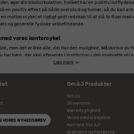
der, øger din blodcirkulation, hvilket har en positiv indflydel
gså en positiv effekt på både overskud og humør, så du kan ar
en motionscykel et rigtigt godt redskab til at slå to fluer me
ts og generelle fysiske velbefindende.
 med vores kontorcykel
e, men det er ikke alle, der har den mulighed. Måske bor du fo
 har børn, der skal afleveres i institution i den modsatte vej
otionen er svær at få klemt ind i hverdagen, så er løsningen m
Læs mere
 man arbejder.
arbejdere, der kan koncentrere sig bedre og arbejde mere foku
ret
Om AJ Produkter
e form, så de kan yde deres bedste og være den fysisk bedste 
or både virksomhed og ansatte at have muligheden for at få p
s
Om os
et
Showroom
Bæredygtighed
de hjemmet og kontoret
Vores medarbejdere
IG VORES NYHEDSBREV
ke kun til kontorbrug – den er også oplagt til dig, der gerne vil
Karriere hos AJ
center eller forlade hjemmet for at komme til håndbold, fodbol
Grønland og Færøerne