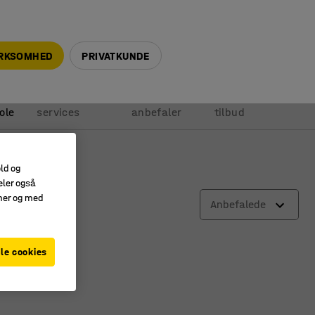
+45 5940 0999
info@ajprodukter.dk
IRKSOMHED
PRIVATKUNDE
Vores
Vi
Anmod om
ole
services
anbefaler
tilbud
old og
eler også
amer og med
Anbefalede
le cookies