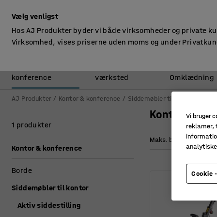
ekskl. moms
Vælg venligst
Hos AJ Produkter byder vi både virksomheder og private k
Virksomhed, vises priserne uden moms og under Privatkun
Kontor &
Lager &
konference
værksted
Omklædning
AJ Produkter
Kontor & konference
Siddemøbler til kontor
Aktiv
Kontorcykler
Vi bruger c
1 produkter
reklamer, t
informatio
Maks. belastning
analytisk
Kontor & konference
Borde
Cookie -
Siddemøbler til kontor
Aktiv siddestilling