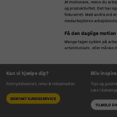
At motionere, mens du arbej
og produktivitet. Det har o
fokuseret. Med andre ord er 
medarbejderes arbejdsindsa
Få den daglige motion
Mange tager cyklen på arbejd
arbejdsplads, eller måske du
hvad årsagerne er til, at m
samme – at motionere mens
Det giver både gladere med
Kan vi hjælpe dig?
Bliv inspire
medarbejdere, der er i bedr
med andre ord en win-win f
Fortrydelsesret, retur & reklamation
Tips og guide
arbejde.
Læs i katalog
En kontorcykel til bå
KONTAKT KUNDESERVICE
TILMELD D
En motionscykel egner sig ik
melde dig ind i et trænings