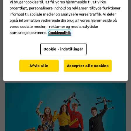
Vi bruger cookies til, at få vores hjemmeside til at virke
ordentligt, personalisere indhold og reklamer, tilbyde funktioner
i forhold til sociale medier og analysere vores traffik. Vi deler
også information vedrørende din brug af vores hjemmeside på
vores sociale medier, i reklamer og med analytiske
samarbejdspartnere.
Cookiepolitik
Niveaudelt siddemodul
Trinformet scene-
TOGETHER,
siddemodul TOGETHER,
1000x800x400 mm, ask
800x400x400 mm, ask
Cookie - indstillinger
Art. nr.
:
391774
Art. nr.
:
391764
5.675,-
2.615,-
Afvis alle
Accepter alle cookies
KØB
KØB
ekskl. moms
ekskl. moms