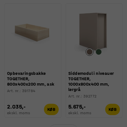
Opbevaringsbakke
Siddemodul i niveauer
TOGETHER,
TOGETHER,
800x400x200 mm, ask
1000x800x400 mm,
lergrå
Art. nr.
:
391784
Art. nr.
:
392772
2.035,-
5.675,-
KØB
KØB
ekskl. moms
ekskl. moms