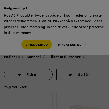
14 dages returret
Vælg venligst
Hos AJ Produkter byder vi både virksomheder og private
kunder velkommen. Hvis du klikker på Virksomhed, vises
priserne uden moms og under Privatkunde vises priserne
inklusive moms.
Leg & bevægelse
Scener & podier
Podier og scener
VIRKSOMHED
PRIVATKUNDE
Podier
(15)
Scener
(5)
Tilbehør til scener
(5)
Filtre
Sortér
25 produkter