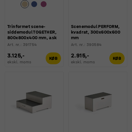
Trinformet scene-
Scenemodul PERFORM,
siddemodul TOGETHER,
kvadrat, 300x600x600
800x800x400 mm, ask
mm
Art. nr.
:
391754
Art. nr.
:
390584
3.125,-
2.915,-
KØB
KØB
ekskl. moms
ekskl. moms