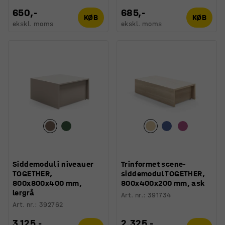
650,-
685,-
KØB
KØB
ekskl. moms
ekskl. moms
Siddemodul i niveauer
Trinformet scene-
TOGETHER,
siddemodul TOGETHER,
800x800x400 mm,
800x400x200 mm, ask
lergrå
Art. nr.
:
391734
Art. nr.
:
392762
3.125,-
2.325,-