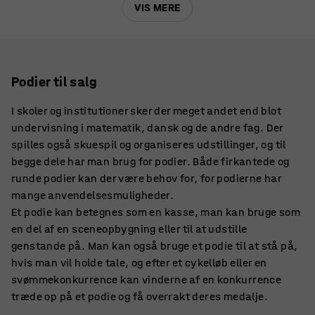
VIS MERE
Podier til salg
I skoler og institutioner sker der meget andet end blot
undervisning i matematik, dansk og de andre fag. Der
spilles også skuespil og organiseres udstillinger, og til
begge dele har man brug for podier. Både firkantede og
runde podier kan der være behov for, for podierne har
mange anvendelsesmuligheder.
Et podie kan betegnes som en kasse, man kan bruge som
en del af en sceneopbygning eller til at udstille
genstande på. Man kan også bruge et podie til at stå på,
hvis man vil holde tale, og efter et cykelløb eller en
svømmekonkurrence kan vinderne af en konkurrence
træde op på et podie og få overrakt deres medalje.
Hos AJ Produkter har vi podier til salg, og her finder du