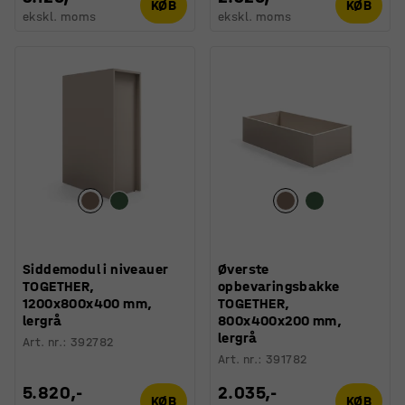
KØB
KØB
ekskl. moms
ekskl. moms
Siddemodul i niveauer
Øverste
TOGETHER,
opbevaringsbakke
1200x800x400 mm,
TOGETHER,
lergrå
800x400x200 mm,
lergrå
Art. nr.
:
392782
Art. nr.
:
391782
5.820,-
2.035,-
KØB
KØB