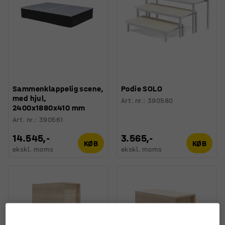
Sammenklappelig scene,
Podie SOLO
med hjul,
Art. nr.
:
390580
2400x1880x410 mm
Art. nr.
:
390561
14.545,-
3.565,-
KØB
KØB
ekskl. moms
ekskl. moms