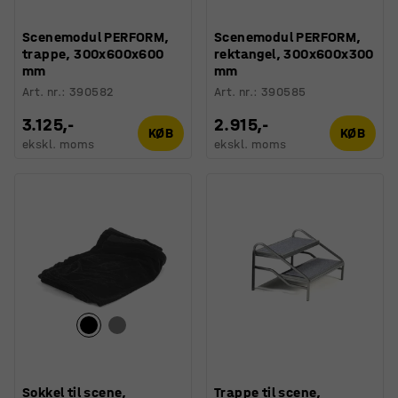
Scenemodul PERFORM,
Scenemodul PERFORM,
trappe, 300x600x600
rektangel, 300x600x300
mm
mm
Art. nr.
:
390582
Art. nr.
:
390585
3.125,-
2.915,-
KØB
KØB
ekskl. moms
ekskl. moms
Sokkel til scene,
Trappe til scene,