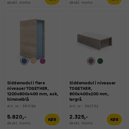
ekskl. moms
ekskl. moms
Siddemodul i flere
Siddemodul i niveauer
niveauer TOGETHER,
TOGETHER,
1200x800x400 mm, ask,
800x400x200 mm,
himmelblå
lergrå
Art. nr.
:
391796
Art. nr.
:
392732
5.820,-
2.325,-
KØB
KØB
ekskl. moms
ekskl. moms