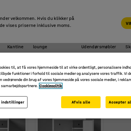
14 dages returret
under velkommen. Hvis du klikker på
V
de vises priserne inklusive moms.
Reception &
Kantine
lounge
Udendørsmøbler
Sk
Medicinskabe
ookies til, at få vores hjemmeside til at virke ordentligt, personalisere indh
 til kontoret
ilbyde funktioner i forhold til sociale medier og analysere vores traffik. Vi d
n vedrørende din brug af vores hjemmeside på vores sociale medier, i rekl
Dybde
Antal hylder
e samarbejdspartnere.
Cookiepolitik
 indstillinger
Afvis alle
Accepter al