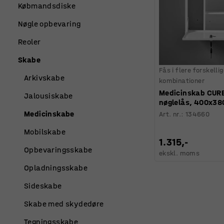
Købmandsdiske
Nøgle opbevaring
Reoler
Skabe
Fås i flere forskelli
Arkivskabe
kombinationer
Medicinskab CURE,
Jalousiskabe
nøglelås, 400x3
Medicinskabe
Art. nr.
:
134660
Mobilskabe
1.315,-
Opbevaringsskabe
ekskl. moms
Opladningsskabe
Sideskabe
Skabe med skydedøre
Tegningsskabe