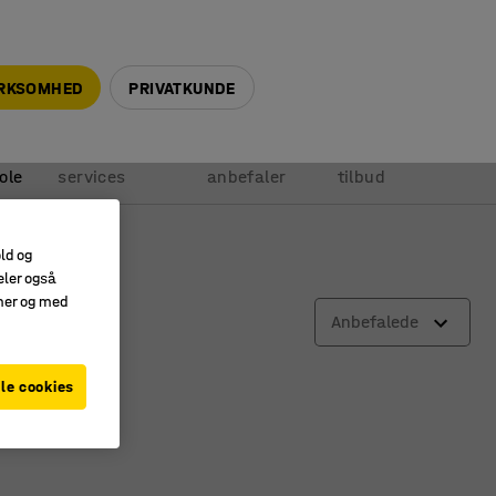
+45 5940 0999
info@ajprodukter.dk
IRKSOMHED
PRIVATKUNDE
Vores
Vi
Anmod om
ole
services
anbefaler
tilbud
old og
eler også
amer og med
Anbefalede
le cookies