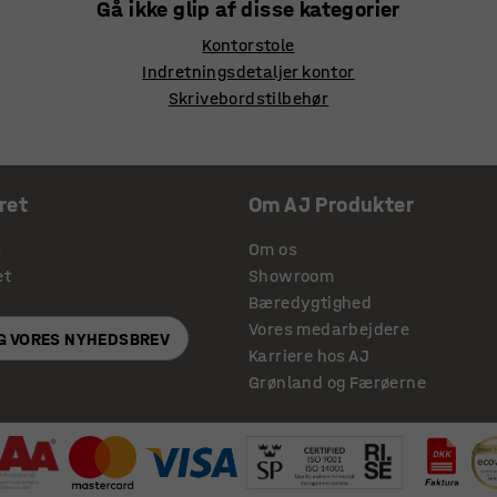
Gå ikke glip af disse kategorier
Kontorstole
Indretningsdetaljer kontor
Skrivebordstilbehør
ret
Om AJ Produkter
s
Om os
et
Showroom
Bæredygtighed
Vores medarbejdere
IG VORES NYHEDSBREV
Karriere hos AJ
Grønland og Færøerne