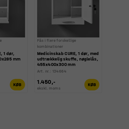
ge
Fås i flere forskellige
kombinationer
 1 dør,
Medicinskab CURE, 1 dør, med
80x285 mm
udtrækkelig skuffe, nøglelås,
455x400x300 mm
Art. nr.
:
134664
1.450,-
KØB
KØB
ekskl. moms