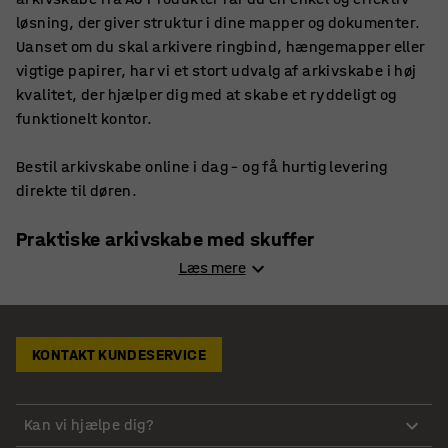
løsning, der giver struktur i dine mapper og dokumenter.
Uanset om du skal arkivere ringbind, hængemapper eller
vigtige papirer, har vi et stort udvalg af arkivskabe i høj
kvalitet, der hjælper dig med at skabe et ryddeligt og
funktionelt kontor.
Bestil arkivskabe online i dag – og få hurtig levering
direkte til døren.
Praktiske arkivskabe med skuffer
Læs mere
Når du indretter med arkivskabe, handler det om at
skabe systematik. Med et skab opdelt med skuffer eller i
sektioner kan du nemt organisere dokumenter år for år
KONTAKT KUNDESERVICE
eller afdeling for afdeling. På den måde ved du altid, hvor
papirerne befinder sig, og hvilke du kan kassere, når de
ikke længere er nødvendige.
Kan vi hjælpe dig?