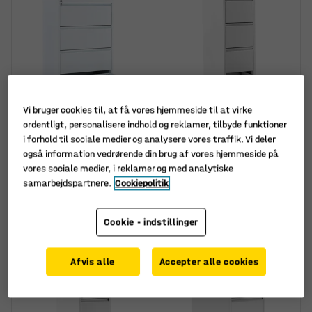
Vi bruger cookies til, at få vores hjemmeside til at virke
ordentligt, personalisere indhold og reklamer, tilbyde funktioner
i forhold til sociale medier og analysere vores traffik. Vi deler
også information vedrørende din brug af vores hjemmeside på
Sidearkivskab INDEX,
Hængemappeskab
vores sociale medier, i reklamer og med analytiske
A4-størrelse, 4 skuffer,
INCLUDE, A4, 4 skuffer,
800x425x1320 mm, hvid
hvid, 415x1320x630 mm
samarbejdspartnere.
Cookiepolitik
Art. nr.
:
150051
Art. nr.
:
149891
Cookie - indstillinger
4.220,-
2.915,-
KØB
KØB
ekskl. moms
ekskl. moms
Afvis alle
Accepter alle cookies