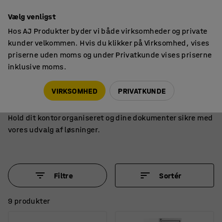
14 dages returret
Vælg venligst
Hos AJ Produkter byder vi både virksomheder og private
kunder velkommen. Hvis du klikker på Virksomhed, vises
priserne uden moms og under Privatkunde vises priserne
inklusive moms.
Skabe
Arkivskabe
Arkivskabe
VIRKSOMHED
PRIVATKUNDE
Find et robust og sikkert arkivskab her i sortimentet.
Hold dit kontor organiseret og dine dokumenter sikre med
vores udvalg af løsninger.
Filtre
Sortér
9 produkter