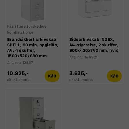
Fås i flere forskellige
kombinationer
Brandsikkert arkivskab
Sidearkivskab INDEX,
SHELL, 90 min. nøglelås,
A4-størrelse, 2 skuffer,
A4, 4 skuffer,
800x425x740 mm, hvid
1500x520x680 mm
Art. nr.
:
149921
Art. nr.
:
12857
10.925,-
3.635,-
KØB
KØB
ekskl. moms
ekskl. moms