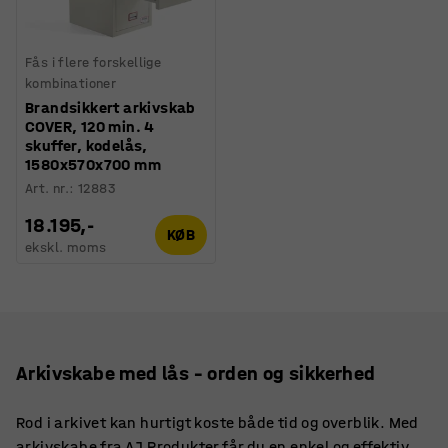
Fås i flere forskellige
kombinationer
Brandsikkert arkivskab
COVER, 120 min. 4
skuffer, kodelås,
1580x570x700 mm
Art. nr.
:
12883
18.195,-
KØB
ekskl. moms
Arkivskabe med lås – orden og sikkerhed
Rod i arkivet kan hurtigt koste både tid og overblik. Med
arkivskabe fra AJ Produkter får du en enkel og effektiv