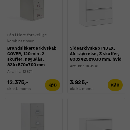
Fås i flere forskellige
kombinationer
Brandsikkert arkivskab
Sidearkivskab INDEX,
COVER, 120 min. 2
A4-størrelse, 3 skuffer,
skuffer, nøglelås,
800x425x1030 mm, hvid
824x570x700 mm
Art. nr.
:
149941
Art. nr.
:
12871
12.375,-
3.925,-
KØB
KØB
ekskl. moms
ekskl. moms