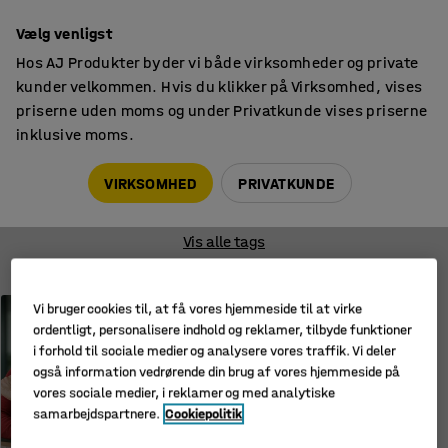
14 dages returret
Vælg venligst
Hos AJ Produkter byder vi både virksomheder og private
kunder velkommen. Hvis du klikker på Virksomhed, vises
priserne uden moms og under Privatkunde vises priserne
inklusive moms.
Blog
Ergonomi på arbejdspladsen
VIRKSOMHED
PRIVATKUNDE
EJDSMILJØ
ERGONOMI PÅ ARBEJDSPLADSEN
KUNDEREFE
Vis alle tags
ERGONOMI PÅ ARBEJDSPLADSEN
Vi bruger cookies til, at få vores hjemmeside til at virke
ordentligt, personalisere indhold og reklamer, tilbyde funktioner
Smerter i albuen: årsager,
symptomer og løsninger
i forhold til sociale medier og analysere vores traffik. Vi deler
også information vedrørende din brug af vores hjemmeside på
vores sociale medier, i reklamer og med analytiske
samarbejdspartnere.
Cookiepolitik