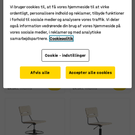
Vi bruger cookies til, at få vores hjemmeside til at virke
ordentligt, personalisere indhold og reklamer, tilbyde funktioner
i forhold til sociale medier og analysere vores traffik. Vi deler
+
2
også information vedrørende din brug af vores hjemmeside på
vores sociale medier, i reklamer og med analytiske
samarbejdspartnere.
Cookiepolitik
Stol BRIAN,
Stol LEGERE,
højdejusterbar, med
højdejusterbar, stort
Cookie - indstillinger
hjul, sort
sæde, med hjul, H 430-
550 mm, birk
Art. nr.
:
364731
Art. nr.
:
363722
Afvis alle
Accepter alle cookies
1.090,-
1.315,-
KØB
KØB
ekskl. moms
ekskl. moms