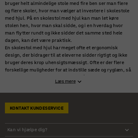
bruger helt almindelige stole med fire ben ser man flere
og flere skoler, hvor man vælger at investere i skolestole
med hjul. På en skolestol med hjul kan man let køre
stolen hen, hvor man skal sidde, og i en hverdag hvor
man flytter rundt og ikke sidder det samme sted hele
dagen, kan det være praktisk.
En skolestol med hjul har meget ofte et ergonomisk
design, der bidrager til at eleverne sidder rigtigt og ikke
bruger deres krop uhensigtsmæssigt. Ofte er der flere
forskellige muligheder for at indstille sæde og ryglæn, så
det passer den til enkelte elev, og så man kan variere sin
Læs mere
siddestilling.
Især børn og unge mennesker har brug for at røre sig og
sidde på forskellige måder, og det er der gode muligheder
for på en moderne skolestol. På nogle stole er ryglænet
KONTAKT KUNDESERVICE
indrettet, så man både kan sidde helt almindeligt med
ryggen mod ryglænet eller omvendt med maven mod
ryglænet.
Kan vi hjælpe dig?
En stol med hjul kan være værd at overveje, når klassen