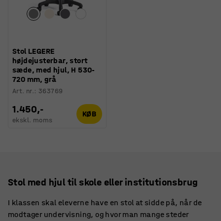
Stol LEGERE
højdejusterbar, stort
sæde, med hjul, H 530-
720 mm, grå
Art. nr.
:
363769
1.450,-
KØB
ekskl. moms
Stol med hjul til skole eller institutionsbrug
I klassen skal eleverne have en stol at sidde på, når de
modtager undervisning, og hvor man mange steder