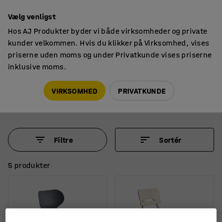
14 dages returret
Vælg venligst
Hos AJ Produkter byder vi både virksomheder og private
kunder velkommen. Hvis du klikker på Virksomhed, vises
priserne uden moms og under Privatkunde vises priserne
inklusive moms.
Skolestole
Skolestole med hjul
Skolestole med hjul
VIRKSOMHED
PRIVATKUNDE
Filtre
Sortér
5 produkter