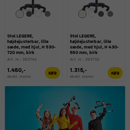
Stol LEGERE,
Stol LEGERE,
højdejusterbar, lille
højdejusterbar, lille
sæde, med hjul, H 530-
sæde, med hjul, H 430-
720 mm, birk
550 mm, birk
Art. nr.
:
363742
Art. nr.
:
363702
1.450,-
1.315,-
KØB
KØB
ekskl. moms
ekskl. moms