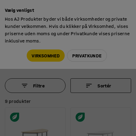
14 dages returret
Vælg venligst
Hos AJ Produkter byder vi både virksomheder og private
kunder velkommen. Hvis du klikker på Virksomhed, vises
priserne uden moms og under Privatkunde vises priserne
inklusive moms.
Skoleborde, fast højde
Halvcirkel skoleborde
Halvcirkel skoleborde
VIRKSOMHED
PRIVATKUNDE
Filtre
Sortér
9 produkter