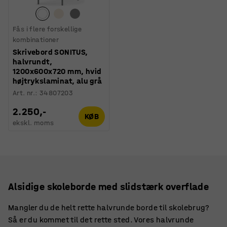
Fås i flere forskellige
kombinationer
Skrivebord SONITUS,
halvrundt,
1200x600x720 mm, hvid
højtrykslaminat, alu grå
Art. nr.
:
34807203
2.250,-
KØB
ekskl. moms
Alsidige skoleborde med slidstærk overflade
Mangler du de helt rette halvrunde borde til skolebrug?
Så er du kommet til det rette sted. Vores halvrunde