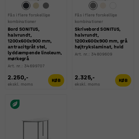
Fås i flere forskellige
Fås i flere forskellige
kombinationer
kombinationer
Bord SONITUS,
Skrivebord SONITUS,
halvrundt,
halvrundt,
1200x600x900 mm,
1200x600x900 mm, grå
antracitgråt stel,
højtrykslaminat, hvid
lyddæmpende linoleum,
Art. nr.
:
34809609
mørkegrå
Art. nr.
:
34699707
2.250,-
2.325,-
KØB
KØB
ekskl. moms
ekskl. moms