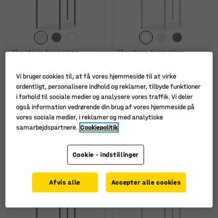
Fås i flere forskellige
Fås i flere forskellige
kombinationer
kombinationer
Bord BORÅS, halvrundt,
Bord BORÅS, halvrundt,
Vi bruger cookies til, at få vores hjemmeside til at virke
1200x600x760 mm,
1200x600x720 mm, hvidt
ordentligt, personalisere indhold og reklamer, tilbyde funktioner
sølvfarvet stel,
stel, højtrykslaminat,
i forhold til sociale medier og analysere vores traffik. Vi deler
højtrykslaminat, birk
hvid
også information vedrørende din brug af vores hjemmeside på
Art. nr.
:
34694202
Art. nr.
:
34697603
vores sociale medier, i reklamer og med analytiske
samarbejdspartnere.
Cookiepolitik
1.595,-
1.595,-
KØB
KØB
ekskl. moms
ekskl. moms
Cookie - indstillinger
Afvis alle
Accepter alle cookies