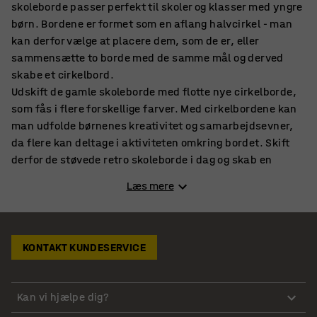
skoleborde passer perfekt til skoler og klasser med yngre
børn. Bordene er formet som en aflang halvcirkel - man
kan derfor vælge at placere dem, som de er, eller
sammensætte to borde med de samme mål og derved
skabe et cirkelbord.
Udskift de gamle skoleborde med flotte nye cirkelborde,
som fås i flere forskellige farver. Med cirkelbordene kan
man udfolde børnenes kreativitet og samarbejdsevner,
da flere kan deltage i aktiviteten omkring bordet. Skift
derfor de støvede retro skoleborde i dag og skab en
behagelig stemning i klasselokalet med bordmodellerne,
Læs mere
som har lyddæmpende egenskaber indbygget.
Ved at udskifte de gamle skoleborde får man mulighed for
at investere i miljøet, takket være de miljøvenlige
materialer, som nogle af vores borde er lavet i. I
KONTAKT KUNDESERVICE
klasselokalerne er der meget, der kan bidrage til et højt
støjniveau, og det kan have en negativ effekt på
koncentrationen og effektiviteten hos både elever og
Kan vi hjælpe dig?
lærer. De lyddæmpende egenskaber skaber et mere