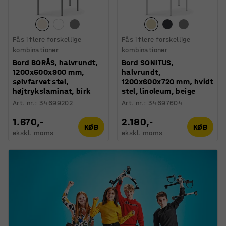
Fås i flere forskellige
Fås i flere forskellige
kombinationer
kombinationer
Bord BORÅS, halvrundt,
Bord SONITUS,
1200x600x900 mm,
halvrundt,
sølvfarvet stel,
1200x600x720 mm, hvidt
højtrykslaminat, birk
stel, linoleum, beige
Art. nr.
:
34699202
Art. nr.
:
34697604
1.670,-
2.180,-
KØB
KØB
ekskl. moms
ekskl. moms