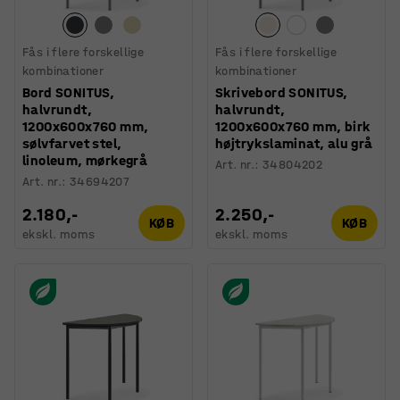
Fås i flere forskellige
Fås i flere forskellige
kombinationer
kombinationer
Bord SONITUS,
Skrivebord SONITUS,
halvrundt,
halvrundt,
1200x600x760 mm,
1200x600x760 mm, birk
sølvfarvet stel,
højtrykslaminat, alu grå
linoleum, mørkegrå
Art. nr.
:
34804202
Art. nr.
:
34694207
2.180,-
2.250,-
KØB
KØB
ekskl. moms
ekskl. moms