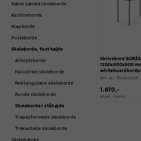
Hæve sænke skoleborde
Kantineborde
Klapborde
Pusleborde
Skoleborde, fast højde
Skrivebord BORÅS
Arbejdsborde
1200x600x900 m
whiteboardbordpl
Halvcirkel skoleborde
Art. nr.
:
34942208
Rektangulære skoleborde
1.670,-
Runde skoleborde
ekskl. moms
Skoleborde i ståhøjde
Trapezformede skoleborde
Trekantede skoleborde
Skolebænke