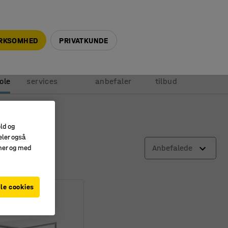
+45 5940 0999
info@ajprodukter.dk
IRKSOMHED
PRIVATKUNDE
Vores
Vi
Anmod om
ole
services
anbefaler
tilbud
old og
eler også
Anbefalede
amer og med
le cookies