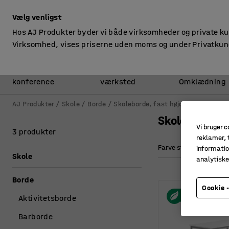
ekskl. moms
Vælg venligst
Hos AJ Produkter byder vi både virksomheder og private k
Virksomhed, vises priserne uden moms og under Privatkun
Kontor &
Lager &
konference
værksted
Omklædning
AJ Produkter
Skole
Borde
Skoleborde, fast højde
Skoleborde
Skoleborde i
Vi bruger c
3 produkter
reklamer, t
Farve stel
Læng
informatio
Skole
analytisk
Borde
Cookie -
Aktivitetsborde
Barborde