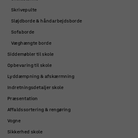
Skrivepulte
Sløjdborde & håndarbejdsborde
Sofaborde
Væghængte borde
Siddemøbler til skole
Opbevaring til skole
Lyddæmpning & afskærmning
Indretningsdetaljer skole
Præsentation
Affaldssortering & rengøring
Vogne
Sikkerhed skole