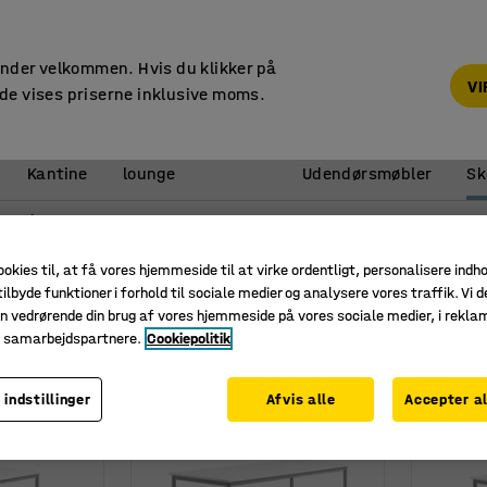
14 dages returret
under velkommen. Hvis du klikker på
V
de vises priserne inklusive moms.
Reception &
Kantine
lounge
Udendørsmøbler
Sk
 i ståhøjde
 ståhøjde
ookies til, at få vores hjemmeside til at virke ordentligt, personalisere indh
ilbyde funktioner i forhold til sociale medier og analysere vores traffik. Vi d
de
Bredde
n vedrørende din brug af vores hjemmeside på vores sociale medier, i rekl
e samarbejdspartnere.
Cookiepolitik
 indstillinger
Afvis alle
Accepter al