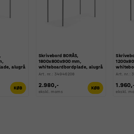
,
Skrivebord BORÅS,
Skriveb
m,
1800x800x900 mm,
1200x8
ade, alugrå
whiteboardbordplade, alugrå
whitebo
Art. nr.
:
34946208
Art. nr.
:
2.980,-
1.960,
KØB
KØB
ekskl. moms
ekskl. m