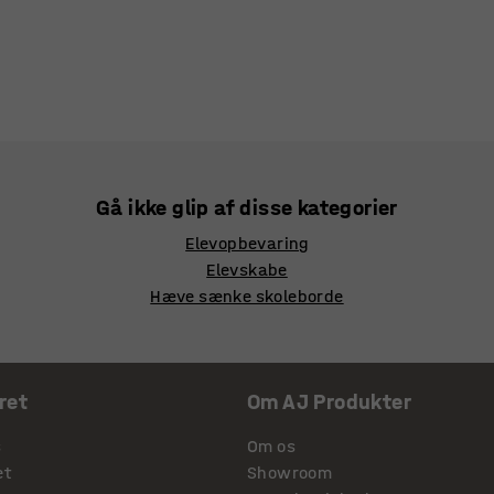
Gå ikke glip af disse kategorier
Elevopbevaring
Elevskabe
Hæve sænke skoleborde
ret
Om AJ Produkter
s
Om os
et
Showroom