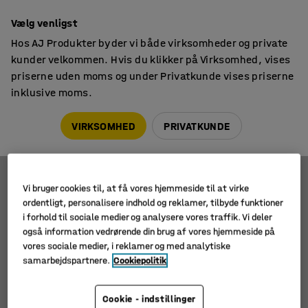
14 dages returret
Vælg venligst
Hos AJ Produkter byder vi både virksomheder og private
kunder velkommen. Hvis du klikker på Virksomhed, vises
priserne uden moms og under Privatkunde vises priserne
inklusive moms.
Affaldsposer
Bio affaldsposer
Bio affaldsposer
VIRKSOMHED
PRIVATKUNDE
Vi bruger cookies til, at få vores hjemmeside til at virke
Filtre
Sortér
ordentligt, personalisere indhold og reklamer, tilbyde funktioner
i forhold til sociale medier og analysere vores traffik. Vi deler
1 produkter
også information vedrørende din brug af vores hjemmeside på
vores sociale medier, i reklamer og med analytiske
samarbejdspartnere.
Cookiepolitik
Cookie - indstillinger