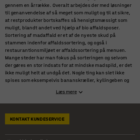
gennem en årrække. Overalt arbejdes der med løsninger
til genanvendelse af så meget som muligt og til at sikre,
at restprodukter bortskaffes så hensigtsmæssigt som
muligt, blandt andet ved hjælp af bio affaldsposer.
Sortering af madaffald er et af de nyeste skud på
stammen indenfor affaldssortering, og også i
restaurantionsmiljøet er affaldssortering på menuen.
Mange steder har man fokus på sorteringen og selvom
der gøres en stor indsats for at mindske madspild, er det
ikke muligt helt at undgå det. Nogle ting kan slet ikke
spises som eksempelvis bananskræller, kyllingeben og
andre ting.
Læs mere
Madaffald skal i bio affalds poser, som nu bruges både i
hjemmet og i mange virksomheder. I affaldsposer til
bioaffald kan komme alt nedbrydeligt materiale og
dermed ikke kun madrester men også afskårne blomster,
KONTAKT KUNDESERVICE
tændstikker, kaffegrums og køkkenrulle.
Bionedbrydelige affaldsposer