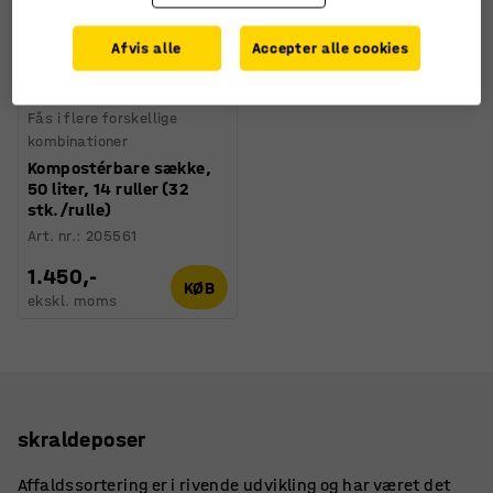
Afvis alle
Accepter alle cookies
Fås i flere forskellige
kombinationer
Kompostérbare sække,
50 liter, 14 ruller (32
stk./rulle)
Art. nr.
:
205561
1.450,-
KØB
ekskl. moms
skraldeposer
Affaldssortering er i rivende udvikling og har været det