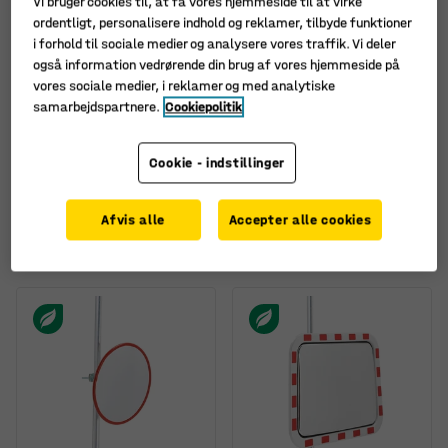
Vi bruger cookies til, at få vores hjemmeside til at virke
ordentligt, personalisere indhold og reklamer, tilbyde funktioner
i forhold til sociale medier og analysere vores traffik. Vi deler
også information vedrørende din brug af vores hjemmeside på
vores sociale medier, i reklamer og med analytiske
samarbejdspartnere.
Cookiepolitik
Fås i flere forskellige
kombinationer
Trafikspejl, 180°,
Industrispejl, Ø 600 mm,
Cookie - indstillinger
650x650x360 mm
akryl
Art. nr.
:
21152
Art. nr.
:
21260
Afvis alle
Accepter alle cookies
2.835,-
2.115,-
KØB
KØB
ekskl. moms
ekskl. moms