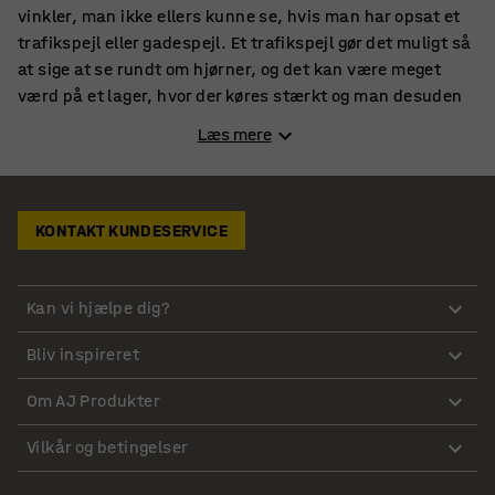
vinkler, man ikke ellers kunne se, hvis man har opsat et
trafikspejl eller gadespejl. Et trafikspejl gør det muligt så
at sige at se rundt om hjørner, og det kan være meget
værd på et lager, hvor der køres stærkt og man desuden
ofte har tungt læs ombord.
Læs mere
Regler for trafikspejle, gadespejle og vejspejle
Trafikspejle befinder sig meget ofte i netop trafikken, og
KONTAKT KUNDESERVICE
her gælder der, som alle ved, regler for, hvad man må og
ikke må. Vil man i haveforeningen opsætte et trafikspejl
ved et skarpt hjørne, må man først undersøge reglerne
Kan vi hjælpe dig?
for, hvordan spejles må opsættes og om det overhovedet
er en mulighed. Også på et lager kan der være regler for
Bliv inspireret
trafikspejle, og dette er man nødt til at undersøge, inden
man monterer et spejl.
Om AJ Produkter
Billige priser på trafikspejle og vejspejle
Vilkår og betingelser
Hos AJ Produkter finder du flere forskellige typer af