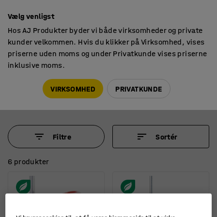
14 dages returret
Vælg venligst
Hos AJ Produkter byder vi både virksomheder og private
kunder velkommen. Hvis du klikker på Virksomhed, vises
priserne uden moms og under Privatkunde vises priserne
inklusive moms.
Spejle
Trafikspejle
Trafikspejle
VIRKSOMHED
PRIVATKUNDE
Filtre
Sortér
6 produkter