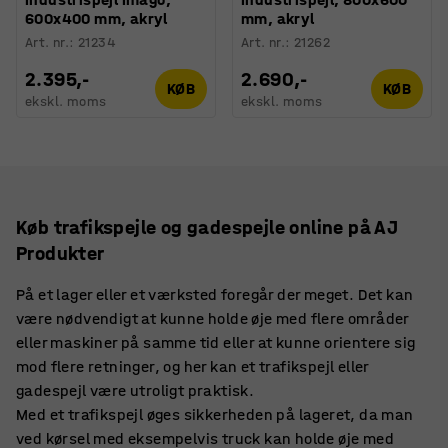
600x400 mm, akryl
mm, akryl
Art. nr.
:
21234
Art. nr.
:
21262
2.395,-
2.690,-
KØB
KØB
ekskl. moms
ekskl. moms
Køb trafikspejle og gadespejle online på AJ
Produkter
På et lager eller et værksted foregår der meget. Det kan
være nødvendigt at kunne holde øje med flere områder
eller maskiner på samme tid eller at kunne orientere sig
mod flere retninger, og her kan et trafikspejl eller
gadespejl være utroligt praktisk.
Med et trafikspejl øges sikkerheden på lageret, da man
ved kørsel med eksempelvis truck kan holde øje med