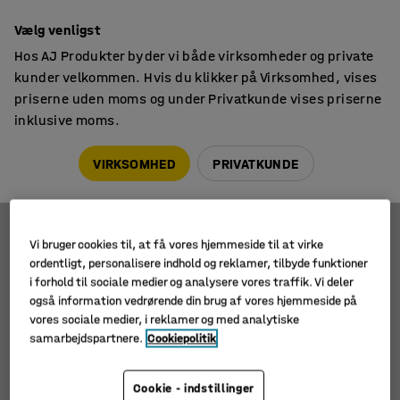
14 dages returret
Vælg venligst
Hos AJ Produkter byder vi både virksomheder og private
kunder velkommen. Hvis du klikker på Virksomhed, vises
priserne uden moms og under Privatkunde vises priserne
inklusive moms.
Stiger & arbejdsplatforme
Enkeltstiger
Enkeltstiger
VIRKSOMHED
PRIVATKUNDE
Vi bruger cookies til, at få vores hjemmeside til at virke
Filtre
Sortér
ordentligt, personalisere indhold og reklamer, tilbyde funktioner
i forhold til sociale medier og analysere vores traffik. Vi deler
2 produkter
også information vedrørende din brug af vores hjemmeside på
vores sociale medier, i reklamer og med analytiske
samarbejdspartnere.
Cookiepolitik
Cookie - indstillinger