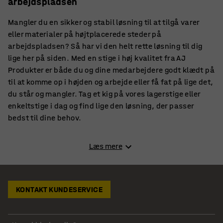
arbejdspladsen
Mangler du en sikker og stabil løsning til at tilgå varer
eller materialer på højtplacerede steder på
arbejdspladsen? Så har vi den helt rette løsning til dig
lige her på siden. Med en stige i høj kvalitet fra AJ
Produkter er både du og dine medarbejdere godt klædt på
til at komme op i højden og arbejde eller få fat på lige det,
du står og mangler. Tag et kig på vores lagerstige eller
enkeltstige i dag og find lige den løsning, der passer
bedst til dine behov.
Udfør arbejdet sikkert med en stabil enkeltstige som
Læs mere
arbejdsstige
Vores enkeltstige er fremstillet i kraftigt aluminium og er
certificeret og sikkerhedsgodkendt, hvilket giver dig en
ekstra sikkerhed og tryghed, når du skal højt op og
KONTAKT KUNDESERVICE
arbejde ved hjælp af en stige. Stigen kommer med riflede
trin og er udstyret med skridsikker gummibeskyttelse i