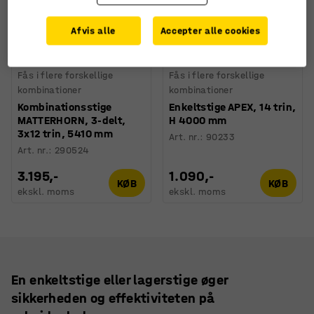
Afvis alle
Accepter alle cookies
Fås i flere forskellige
Fås i flere forskellige
kombinationer
kombinationer
Kombinationsstige
Enkeltstige APEX, 14 trin,
MATTERHORN, 3-delt,
H 4000 mm
3x12 trin, 5410 mm
Art. nr.
:
90233
Art. nr.
:
290524
3.195,-
1.090,-
KØB
KØB
ekskl. moms
ekskl. moms
En enkeltstige eller lagerstige øger
sikkerheden og effektiviteten på