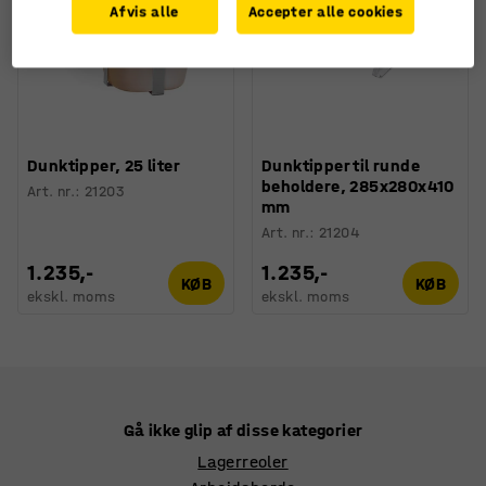
Afvis alle
Accepter alle cookies
Dunktipper, 25 liter
Dunktipper til runde
beholdere, 285x280x410
Art. nr.
:
21203
mm
Art. nr.
:
21204
1.235,-
1.235,-
KØB
KØB
ekskl. moms
ekskl. moms
Gå ikke glip af disse kategorier
Lagerreoler