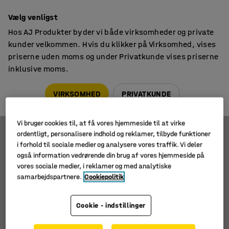
14 dages returret
Vælg venligst
Hos AJ Produkter byder vi både virksomheder og private
kunder velkommen. Hvis du klikker på Virksomhed, vises
priserne uden moms og under Privatkunde vises priserne
inklusive moms.
Håndtering af kemikalier
Dunktippere
Dunktippere
VIRKSOMHED
PRIVATKUNDE
Vi bruger cookies til, at få vores hjemmeside til at virke
ordentligt, personalisere indhold og reklamer, tilbyde funktioner
Filtre
Sortér
i forhold til sociale medier og analysere vores traffik. Vi deler
også information vedrørende din brug af vores hjemmeside på
vores sociale medier, i reklamer og med analytiske
2 produkter
samarbejdspartnere.
Cookiepolitik
Cookie - indstillinger