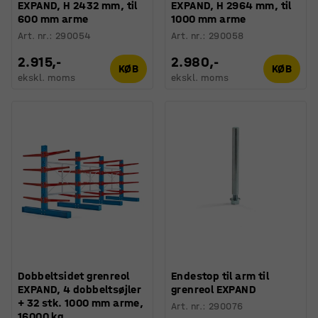
EXPAND, H 2432 mm, til
EXPAND, H 2964 mm, til
600 mm arme
1000 mm arme
Art. nr.
:
290054
Art. nr.
:
290058
2.915,-
2.980,-
KØB
KØB
ekskl. moms
ekskl. moms
Dobbeltsidet grenreol
Endestop til arm til
EXPAND, 4 dobbeltsøjler
grenreol EXPAND
+ 32 stk. 1000 mm arme,
Art. nr.
:
290076
16000 kg