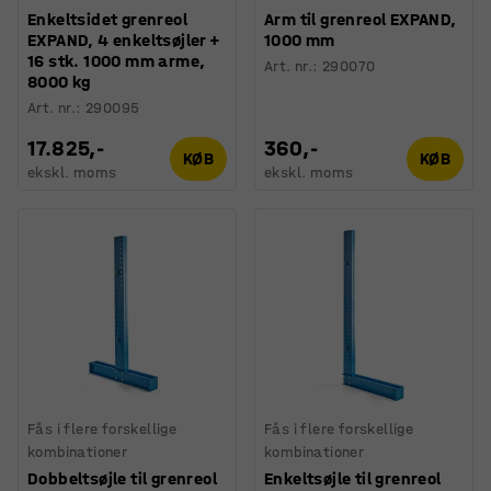
Enkeltsidet grenreol
Arm til grenreol EXPAND,
EXPAND, 4 enkeltsøjler +
1000 mm
16 stk. 1000 mm arme,
Art. nr.
:
290070
8000 kg
Art. nr.
:
290095
17.825,-
360,-
KØB
KØB
ekskl. moms
ekskl. moms
Fås i flere forskellige
Fås i flere forskellige
kombinationer
kombinationer
Dobbeltsøjle til grenreol
Enkeltsøjle til grenreol