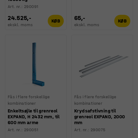
Art. nr.
:
290091
24.525,-
65,-
KØB
KØB
ekskl. moms
ekskl. moms
Fås i flere forskellige
Fås i flere forskellige
kombinationer
kombinationer
Enkeltsøjle til grenreol
Krydsafstivning til
EXPAND, H 2432 mm, til
grenreol EXPAND, 2000
600 mm arme
mm
Art. nr.
:
290051
Art. nr.
:
290075