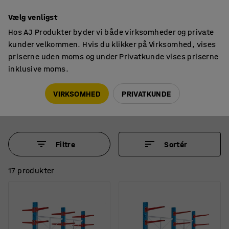
14 dages returret
Vælg venligst
Hos AJ Produkter byder vi både virksomheder og private
kunder velkommen. Hvis du klikker på Virksomhed, vises
priserne uden moms og under Privatkunde vises priserne
inklusive moms.
Materialereoler
Grenreoler
Grenreoler til opbevaring af langt gods
VIRKSOMHED
PRIVATKUNDE
Filtre
Sortér
17 produkter