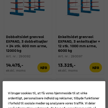
Dobbeltsidet grenreol
Enkeltsidet grenreol
EXPAND, 3 dobbeltsøjler
EXPAND, 3 enkeltsøjler +
+ 24 stk. 600 mm arme,
12 stk. 1000 mm arme,
12000 kg
6000 kg
Art. nr.
:
290092
Art. nr.
:
290097
14.475,-
13.325,-
KØB
KØB
ekskl. moms
ekskl. moms
Vi bruger cookies til, at få vores hjemmeside til at virke
ordentligt, personalisere indhold og reklamer, tilbyde funktioner
i forhold til sociale medier og analysere vores traffik. Vi deler