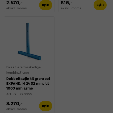
2.470,-
815,-
KØB
KØB
ekskl. moms
ekskl. moms
Fås i flere forskellige
kombinationer
Dobbeltsøjle til grenreol
EXPAND, H 2432 mm, til
1000 mm arme
Art. nr.
:
290055
3.270,-
KØB
ekskl. moms