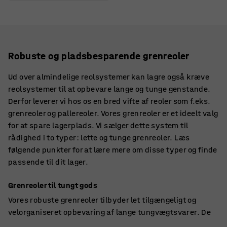
Robuste og pladsbesparende grenreoler
Ud over almindelige reolsystemer kan lagre også kræve
reolsystemer til at opbevare lange og tunge genstande.
Derfor leverer vi hos os en bred vifte af reoler som f.eks.
grenreoler og pallereoler. Vores grenreoler er et ideelt valg
for at spare lagerplads. Vi sælger dette system til
rådighed i to typer: lette og tunge grenreoler. Læs
følgende punkter for at lære mere om disse typer og finde
passende til dit lager.
Grenreoler til tungt gods
Vores robuste grenreoler tilbyder let tilgængeligt og
velorganiseret opbevaring af lange tungvægtsvarer. De
er lavet af en stålplade, som er pulverlakeret for at