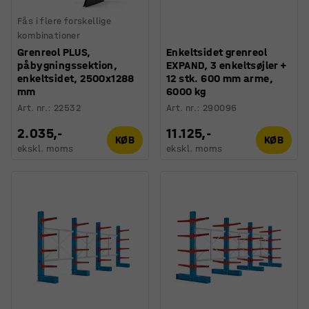
Fås i flere forskellige
kombinationer
Grenreol PLUS,
Enkeltsidet grenreol
påbygningssektion,
EXPAND, 3 enkeltsøjler +
enkeltsidet, 2500x1288
12 stk. 600 mm arme,
mm
6000 kg
Art. nr.
:
22532
Art. nr.
:
290096
2.035,-
11.125,-
KØB
KØB
ekskl. moms
ekskl. moms