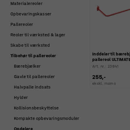
Materialereoler
Opbevaringskasser
Pallereoler
Reoler til værksted & lager
Skabe til værksted
Inddeler til bæreb
Tilbehør til pallereoler
pallereol ULTIMAT
Bærebjælker
Art. nr.
:
23841
255,-
Gavle til pallereoler
ekskl. moms
Halvpalle indsats
Hylder
Kollisionsbeskyttelse
Kompakte opbevaringsmoduler
Opdelere