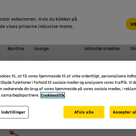
14 dages returret
under velkommen. Hvis du klikker på
V
de vises priserne inklusive moms.
Reception &
Kantine
lounge
Udendørsmøbler
Sk
hør til pallereoler
Opdelere
ookies til, at få vores hjemmeside til at virke ordentligt, personalisere indh
ilbyde funktioner i forhold til sociale medier og analysere vores traffik. Vi d
n vedrørende din brug af vores hjemmeside på vores sociale medier, i rekl
e samarbejdspartnere.
Cookiepolitik
 indstillinger
Afvis alle
Accepter al