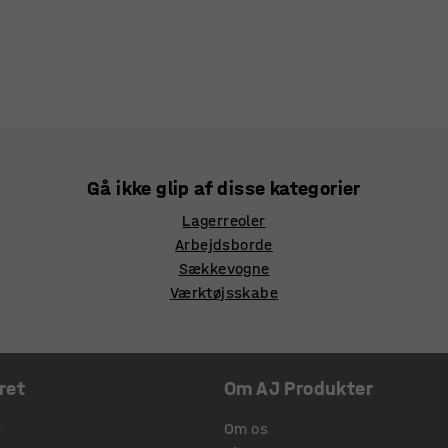
Gå ikke glip af disse kategorier
Lagerreoler
Arbejdsborde
Sækkevogne
Værktøjsskabe
ret
Om AJ Produkter
s
Om os