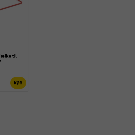
jælke til
E
KØB