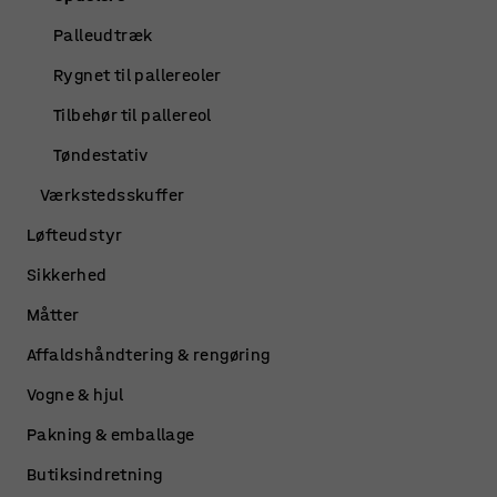
Palleudtræk
Rygnet til pallereoler
Tilbehør til pallereol
Tøndestativ
Værkstedsskuffer
Løfteudstyr
Sikkerhed
Måtter
Affaldshåndtering & rengøring
Vogne & hjul
Pakning & emballage
Butiksindretning