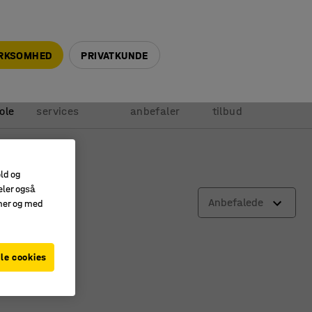
+45 5940 0999
info@ajprodukter.dk
IRKSOMHED
PRIVATKUNDE
Vores
Vi
Anmod om
ole
services
anbefaler
tilbud
old og
eler også
Anbefalede
amer og med
le cookies