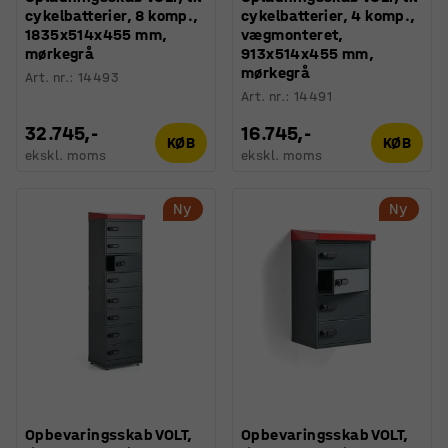
cykelbatterier, 8 komp.,
cykelbatterier, 4 komp.,
1835x514x455 mm,
vægmonteret,
mørkegrå
913x514x455 mm,
mørkegrå
Art. nr.
:
14493
Art. nr.
:
14491
32.745,-
16.745,-
KØB
KØB
ekskl. moms
ekskl. moms
Ny
Ny
Opbevaringsskab VOLT,
Opbevaringsskab VOLT,