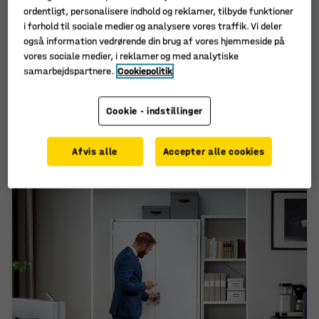
ordentligt, personalisere indhold og reklamer, tilbyde funktioner
i forhold til sociale medier og analysere vores traffik. Vi deler
også information vedrørende din brug af vores hjemmeside på
Fås i flere forskellige
vores sociale medier, i reklamer og med analytiske
kombinationer
samarbejdspartnere.
Cookiepolitik
Kemikalieskab FORMULA,
Brandisoleret
brandisoleret,
batteriskab ELISON,
1295x1000x450 mm
2095x1000x620 mm
Cookie - indstillinger
Art. nr.
:
755203
Art. nr.
:
755301
8.795,-
17.825,-
KØB
KØB
Afvis alle
Accepter alle cookies
ekskl. moms
ekskl. moms