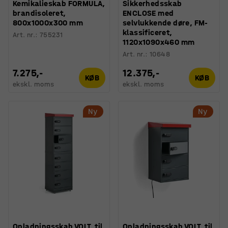
Kemikalieskab FORMULA,
Sikkerhedsskab
brandisoleret,
ENCLOSE med
800x1000x300 mm
selvlukkende døre, FM-
klassificeret,
Art. nr.
:
755231
1120x1090x460 mm
Art. nr.
:
10648
7.275,-
12.375,-
KØB
KØB
ekskl. moms
ekskl. moms
Ny
Ny
Opladningsskab VOLT, til
Opladningsskab VOLT, til