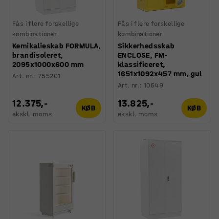
Fås i flere forskellige
Fås i flere forskellige
kombinationer
kombinationer
Kemikalieskab FORMULA,
Sikkerhedsskab
brandisoleret,
ENCLOSE, FM-
2095x1000x600 mm
klassificeret,
1651x1092x457 mm, gul
Art. nr.
:
755201
Art. nr.
:
10649
12.375,-
13.825,-
KØB
KØB
ekskl. moms
ekskl. moms