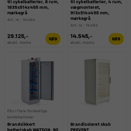
til cykelbatterier, 8 rum,
til cykelbatterier, 4 rum,
1835x514x455 mm,
vægmonteret,
mørkegrå
913x514x455 mm,
mørkegrå
Art. nr.
:
14494
Art. nr.
:
14492
29.125,-
14.545,-
KØB
KØB
ekskl. moms
ekskl. moms
Fås i flere forskellige
kombinationer
Brandsikkert
Brandisoleret skab
batteriskab WATSON, 90
PREVENT,