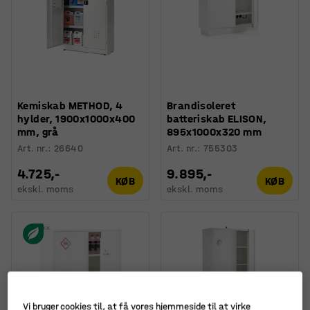
Kemiskab METHOD, 4
Brandisoleret
hylder, 1900x1000x400
batteriskab ELISON,
mm, grå
895x1000x320 mm
Art. nr.
:
26640
Art. nr.
:
755303
4.725,-
9.895,-
KØB
KØB
ekskl. moms
ekskl. moms
Vi bruger cookies til, at få vores hjemmeside til at virke