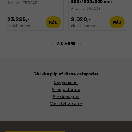
895x1000x300 mm
Art. nr.
:
755243
Art. nr.
:
755238
23.295,-
9.020,-
KØB
KØB
ekskl. moms
ekskl. moms
VIS MERE
Gå ikke glip af disse kategorier
Lagerreoler
Arbejdsborde
Sækkevogne
Værktøjsskabe