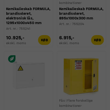
kombinationer
Kemikalieskab FORMULA,
Kemikalieskab FORMULA,
brandisoleret,
brandisoleret,
elektronisk lås,
895x1000x300 mm
1295x1000x450 mm
Art. nr.
:
755204
Art. nr.
:
755241
10.925,-
6.915,-
KØB
KØB
ekskl. moms
ekskl. moms
Fås i flere forskellige
kombinationer