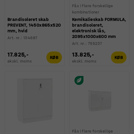
Fås i flere forskellige
kombinationer
Brandisoleret skab
Kemikalieskab FORMULA,
PREVENT, 1450x865x520
brandisoleret,
mm, hvid
elektronisk lås,
2095x1000x600 mm
Art. nr.
:
134687
Art. nr.
:
755237
17.825,-
13.825,-
KØB
KØB
ekskl. moms
ekskl. moms
Fås i flere forskellige