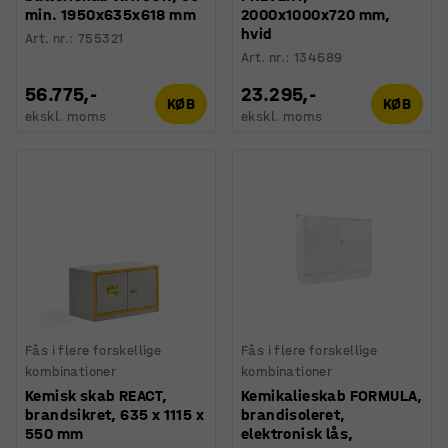
min. 1950x635x618 mm
2000x1000x720 mm,
hvid
Art. nr.
:
755321
Art. nr.
:
134689
56.775,-
23.295,-
KØB
KØB
ekskl. moms
ekskl. moms
Fås i flere forskellige
Fås i flere forskellige
kombinationer
kombinationer
Kemisk skab REACT,
Kemikalieskab FORMULA,
brandsikret, 635 x 1115 x
brandisoleret,
550 mm
elektronisk lås,