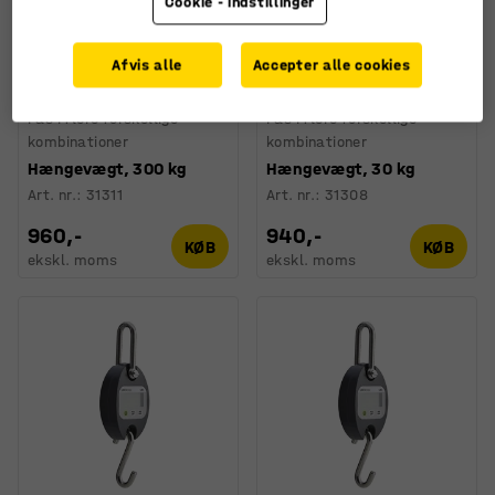
Cookie - indstillinger
Afvis alle
Accepter alle cookies
Fås i flere forskellige
Fås i flere forskellige
kombinationer
kombinationer
Hængevægt, 300 kg
Hængevægt, 30 kg
Art. nr.
:
31311
Art. nr.
:
31308
960,-
940,-
KØB
KØB
ekskl. moms
ekskl. moms