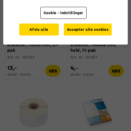
Cookie - indstillinger
Afvis alle
Accepter alle cookies
Etiketter, 70x33 mm, 27-
Etiketter, 100x26 mm,
pak
hvid, 11-pak
Art. nr.
:
90024
Art. nr.
:
90267
13,-
4,-
KØB
KØB
ekskl. moms
ekskl. moms