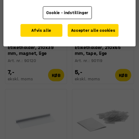
Cookie - indstillinger
Afvis alle
Accepter alle cookies
Fås i flere forskellige
Fås i flere forskellige
kombinationer
kombinationer
Etiketholder, 210x39
Etiketholder, 210x65
mm, magnet, lige
mm, tape, lige
Art. nr.
:
90120
Art. nr.
:
90119
7,-
5,-
KØB
KØB
ekskl. moms
ekskl. moms