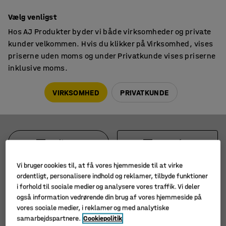
14 dages returret
Vælg venligst
Hos AJ Produkter byder vi både virksomheder og private
kunder velkommen. Hvis du klikker på Virksomhed, vises
priserne uden moms og under Privatkunde vises priserne
inklusive moms.
Etiketter & mærkning
Etiketteholdere
Etiketholdere
VIRKSOMHED
PRIVATKUNDE
Filtre
Sortér
Vi bruger cookies til, at få vores hjemmeside til at virke
4 produkter
ordentligt, personalisere indhold og reklamer, tilbyde funktioner
i forhold til sociale medier og analysere vores traffik. Vi deler
også information vedrørende din brug af vores hjemmeside på
vores sociale medier, i reklamer og med analytiske
samarbejdspartnere.
Cookiepolitik