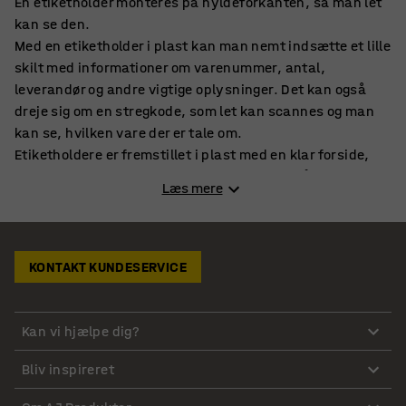
En etiketholder monteres på hyldeforkanten, så man let
kan se den.
Med en etiketholder i plast kan man nemt indsætte et lille
skilt med informationer om varenummer, antal,
leverandør og andre vigtige oplysninger. Det kan også
dreje sig om en stregkode, som let kan scannes og man
kan se, hvilken vare der er tale om.
Etiketholdere er fremstillet i plast med en klar forside,
som man kan se igennem. Etiketholderen er åben i begge
Læs mere
sider, således at man let kan skyde et skilt ind og også
let tage det ud igen og udskifte det med et andet.
Etiketholdere til montering på hylde
KONTAKT KUNDESERVICE
Etiketholderen monteres på hylden, og når det gælder
fastgørelsen, er der flere muligheder. Etiketholdere fås
Kan vi hjælpe dig?
både som selvklæbende som altså klæbes til hylden men
også i en magnetisk udgave som fastgøres ved hjælp af
Bliv inspireret
magnetkraft.