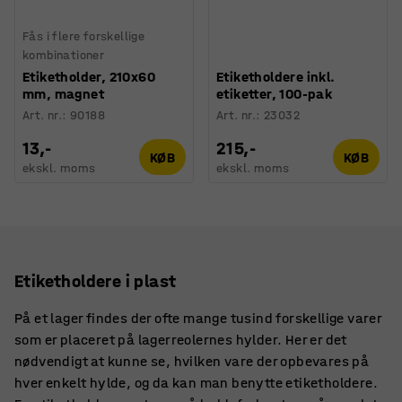
Fås i flere forskellige
kombinationer
Etiketholder, 210x60
Etiketholdere inkl.
mm, magnet
etiketter, 100-pak
Art. nr.
:
90188
Art. nr.
:
23032
13,-
215,-
KØB
KØB
ekskl. moms
ekskl. moms
Etiketholdere i plast
På et lager findes der ofte mange tusind forskellige varer
som er placeret på lagerreolernes hylder. Her er det
nødvendigt at kunne se, hvilken vare der opbevares på
hver enkelt hylde, og da kan man benytte etiketholdere.