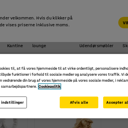
14 dages returret
under velkommen. Hvis du klikker på
V
de vises priserne inklusive moms.
Reception &
Kantine
lounge
Udendørsmøbler
Sk
etilbehør
Tøndeåbnere
ookies til, at få vores hjemmeside til at virke ordentligt, personalisere indh
ilbyde funktioner i forhold til sociale medier og analysere vores traffik. Vi d
n vedrørende din brug af vores hjemmeside på vores sociale medier, i rekl
e samarbejdspartnere.
Cookiepolitik
 indstillinger
Afvis alle
Accepter al