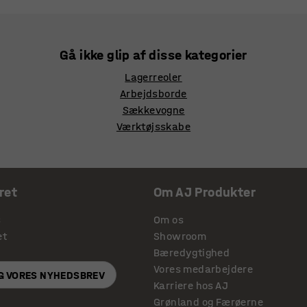
Gå ikke glip af disse kategorier
Lagerreoler
Arbejdsborde
Sækkevogne
Værktøjsskabe
ret
Om AJ Produkter
s
Om os
et
Showroom
Bæredygtighed
Vores medarbejdere
IG VORES NYHEDSBREV
Karriere hos AJ
Grønland og Færøerne