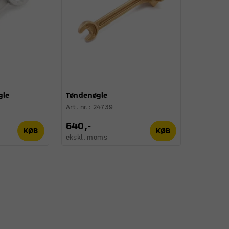
gle
Tøndenøgle
Art. nr.
:
24739
540,-
KØB
KØB
ekskl. moms