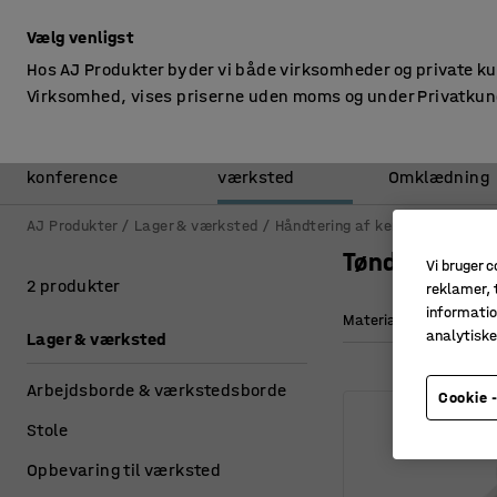
ekskl. moms
Vælg venligst
Hos AJ Produkter byder vi både virksomheder og private k
Virksomhed, vises priserne uden moms og under Privatkun
Kontor &
Lager &
konference
værksted
Omklædning
AJ Produkter
Lager & værksted
Håndtering af kemikalier
Tønd
Tøndeåbnere
Vi bruger c
2 produkter
reklamer, t
informatio
Materiale
analytisk
Lager & værksted
Arbejdsborde & værkstedsborde
Cookie -
Stole
Opbevaring til værksted