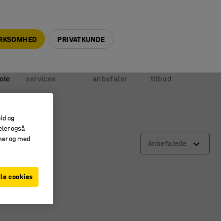
+45 5940 0999
info@ajprodukter.dk
IRKSOMHED
PRIVATKUNDE
Vores
Vi
Anmod om
ole
services
anbefaler
tilbud
old og
eler også
amer og med
Anbefalede
le cookies