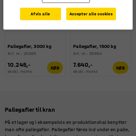
Afvis alle
Accepter alle cookies
Pallegafler, 3000 kg
Pallegafler, 1500 kg
Art. nr.
:
25995
Art. nr.
:
25994
10.245,-
7.640,-
KØB
KØB
ekskl. moms
ekskl. moms
Pallegafler til kran
På et lager og i eksempelvis en produktionshal benytter
man ofte pallegafler. Pallegafler føres ind under en palle,