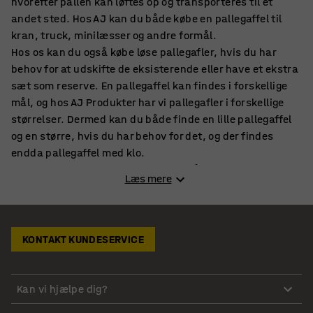
hvorefter pallen kan løftes op og transporteres til et
andet sted. Hos AJ kan du både købe en pallegaffel til
kran, truck, minilæsser og andre formål.
Hos os kan du også købe løse pallegafler, hvis du har
behov for at udskifte de eksisterende eller have et ekstra
sæt som reserve. En pallegaffel kan findes i forskellige
mål, og hos AJ Produkter har vi pallegafler i forskellige
størrelser. Dermed kan du både finde en lille pallegaffel
og en større, hvis du har behov for det, og der findes
endda pallegaffel med klo.
Pallegafler kan justeres i bredden, så de passer til den
Læs mere
palle, der skal løftes. Det er praktisk, for på et lager kan
der være tale om flere forskellige pallestørrelser, og da er
det hensigtsmæssigt at kunne justere gaflerne, så de
passer til den enkelte palle. Selvom der er standarder
KONTAKT KUNDESERVICE
indenfor paller, kan man skulle håndtere flere forskellige
størrelser, og det kan lade sig gøre med pallegafler, der
kan justeres.
Kan vi hjælpe dig?