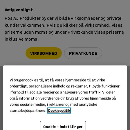
14 dages returret
Vælg venligst
Hos AJ Produkter byder vi både virksomheder og private
kunder velkommen. Hvis du klikker på Virksomhed, vises
priserne uden moms og under Privatkunde vises priserne
inklusive moms.
Truck- & krantilbehør
Pallegafler
Pallegafler
VIRKSOMHED
PRIVATKUNDE
Vi bruger cookies til, at få vores hjemmeside til at virke
Filtre
Sortér
ordentligt, personalisere indhold og reklamer, tilbyde funktioner
i forhold til sociale medier og analysere vores traffik. Vi deler
2 produkter
også information vedrørende din brug af vores hjemmeside på
vores sociale medier, i reklamer og med analytiske
samarbejdspartnere.
Cookiepolitik
Cookie - indstillinger