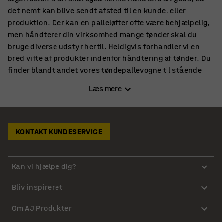
det nemt kan blive sendt afsted til en kunde, eller
produktion. Der kan en palleløfter ofte være behjælpelig,
men håndterer din virksomhed mange tønder skal du
bruge diverse udstyr hertil. Heldigvis forhandler vi en
bred vifte af produkter indenfor håndtering af tønder. Du
finder blandt andet vores tøndepallevogne til stående
tønder, tøndeløftere og kæder hertil. Desuden kan du
Læs mere
også vælge mellem et bredt udvalg af almindelige
tøndevogne, hvilket måske er det mest essentielle
redskab til tønder.
KONTAKT KUNDESERVICE
Tøndevogne til håndtering af tønder
Enhver som har beskæftiget sig med håndtering af
Kan vi hjælpe dig?
tønder, ved at tøndevogne er et essentielt redskab. Det
tillader nemlig, at man nemt kan transportere tønder,
Bliv inspireret
som ellers kan veje mange kilo. De er også anderledes fra
en sækkevogn på den måde at de er designet således at
Om AJ Produkter
tønderne ikke falder af. Selvom tønder er særdeles