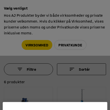
14 dages returret
Vælg venligst
Hos AJ Produkter byder vi både virksomheder og private
kunder velkommen. Hvis du klikker på Virksomhed, vises
priserne uden moms og under Privatkunde vises priserne
inklusive moms.
Håndtering af tønder
Tøndeløftere
Tøndeløft og tøndevogne
VIRKSOMHED
PRIVATKUNDE
Filtre
Sortér
6 produkter