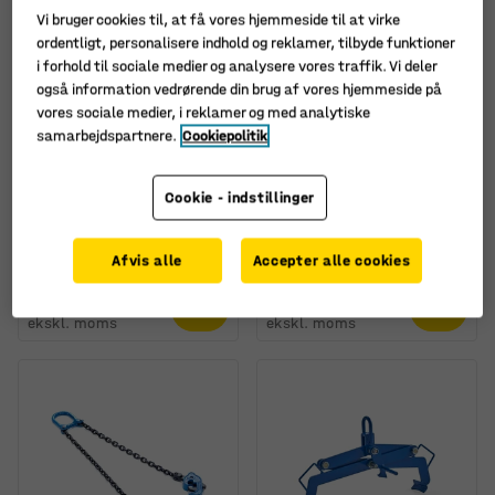
Vi bruger cookies til, at få vores hjemmeside til at virke
ordentligt, personalisere indhold og reklamer, tilbyde funktioner
i forhold til sociale medier og analysere vores traffik. Vi deler
også information vedrørende din brug af vores hjemmeside på
vores sociale medier, i reklamer og med analytiske
samarbejdspartnere.
Cookiepolitik
Tøndeløfter til
Tøndeløfter til stående
plastiktønde, 120°
tønder, 350 kg
Cookie - indstillinger
hældning, 400 kg
Art. nr.
:
30120
belastning
Art. nr.
:
30138
Afvis alle
Accepter alle cookies
6.255,-
795,-
KØB
KØB
ekskl. moms
ekskl. moms