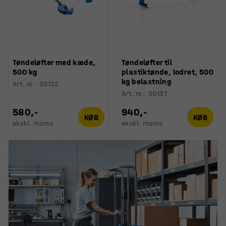
Tøndeløfter med kæde,
Tøndeløfter til
500 kg
plastiktønde, lodret, 500
kg belastning
Art. nr.
:
30122
Art. nr.
:
30137
580,-
940,-
KØB
KØB
ekskl. moms
ekskl. moms