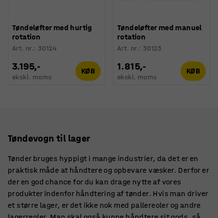
Tøndeløfter med hurtig
Tøndeløfter med manuel
rotation
rotation
Art. nr.
:
30124
Art. nr.
:
30123
3.195,-
1.815,-
KØB
KØB
ekskl. moms
ekskl. moms
Tøndevogn til lager
Tønder bruges hyppigt i mange industrier, da det er en
praktisk måde at håndtere og opbevare væsker. Derfor er
der en god chance for du kan drage nytte af vores
produkter indenfor håndtering af tønder. Hvis man driver
et større lager, er det ikke nok med pallereoler og andre
lagerreoler. Man skal også kunne håndtere sit gods, så