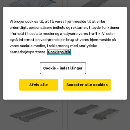
Vi bruger cookies til, at få vores hjemmeside til at virke
ordentligt, personalisere indhold og reklamer, tilbyde funktioner
Fås i flere forskellige
i forhold til sociale medier og analysere vores traffik. Vi deler
kombinationer
også information vedrørende din brug af vores hjemmeside på
Tærskelbro, 200 kg,
Rampe, 750 kg,
vores sociale medier, i reklamer og med analytiske
800x800 mm, aluminium
2000x700x75 mm
samarbejdspartnere.
Cookiepolitik
Art. nr.
:
22164
Art. nr.
:
23597
1.595,-
4.655,-
Cookie - indstillinger
KØB
KØB
ekskl. moms
ekskl. moms
Afvis alle
Accepter alle cookies