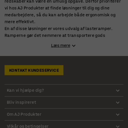
redskaber kan være en umulig opgave. Derfor prioriterer
vi hos AJ Produkter at finde løsninger til dig og dine
medarbejdere, så du kan arbejde både ergonomisk og
mere effektivt.
En af disse løsninger er vores udvalg af lasteramper.
Ramperne gør det nemmere at transportere gods
effektivt uden at belaste dine medarbejderes kroppe.
Læs mere
Med en lasterampe sørger du for dine medarbejderes
sikkerhed, samt at jeres arbejde gøres færdigt hurtigere
og nemmere. Ved at investere i en lasterampe vil du på
længere sigt mindske arbejdsskader og sygedage, samt
KONTAKT KUNDESERVICE
få en mere produktiv og effektiv arbejdsplads.
Stort udvalg af ramper i høj kvalitet
Kan vi hjælpe dig?
Vores ramper er lavet af høj kvalitet. Alle modeller har en
Bliv inspireret
riflet overflade, hvilket sikrer et bedre greb, som gør, at
det er nemmere at kontrollere dine vogne og køretøjer.
Om AJ Produkter
Hvis du vil have mere sikkerhed, kan du også få ramper
med skridsikkerhed samt kanter. Ramperne er lavet af
Vilkår og betingelser