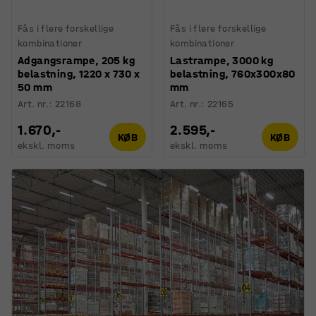
Fås i flere forskellige
Fås i flere forskellige
kombinationer
kombinationer
Adgangsrampe, 205 kg
Lastrampe, 3000 kg
belastning, 1220 x 730 x
belastning, 760x300x80
50 mm
mm
Art. nr.
:
22168
Art. nr.
:
22165
1.670,-
2.595,-
KØB
KØB
ekskl. moms
ekskl. moms