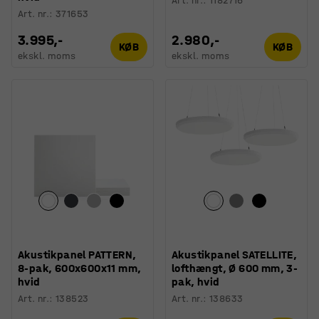
Art. nr.
:
1182716
Art. nr.
:
371653
3.995,-
2.980,-
KØB
KØB
ekskl. moms
ekskl. moms
Akustikpanel PATTERN,
Akustikpanel SATELLITE,
8-pak, 600x600x11 mm,
lofthængt, Ø 600 mm, 3-
hvid
pak, hvid
Art. nr.
:
138523
Art. nr.
:
138633