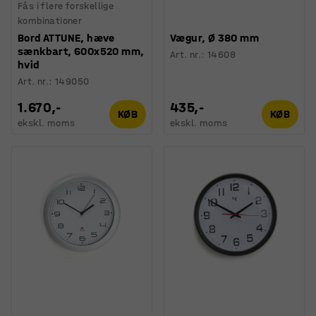
Fås i flere forskellige
kombinationer
Bord ATTUNE, hæve
Vægur, Ø 380 mm
sænkbart, 600x520 mm,
Art. nr.
:
14608
hvid
Art. nr.
:
149050
1.670,-
435,-
KØB
KØB
ekskl. moms
ekskl. moms