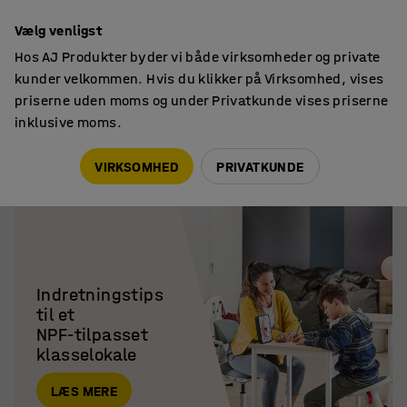
Faktura til virksomheder
Vælg venligst
Hos AJ Produkter byder vi både virksomheder og private
kunder velkommen. Hvis du klikker på Virksomhed, vises
priserne uden moms og under Privatkunde vises priserne
inklusive moms.
AJ Produkter
Skole
Skoleinventar og indretning
VIRKSOMHED
PRIVATKUNDE
Indretningstips

til et 

NPF-tilpasset

klasselokale
LÆS MERE