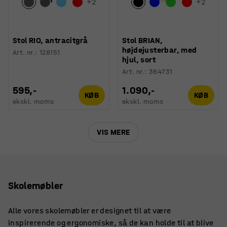
+
2
+
2
Stol RIO, antracitgrå
Stol BRIAN,
højdejusterbar, med
Art. nr.
:
128151
hjul, sort
Art. nr.
:
364731
595,-
1.090,-
KØB
KØB
ekskl. moms
ekskl. moms
VIS MERE
Skolemøbler
Alle vores skolemøbler er designet til at være
inspirerende og ergonomiske, så de kan holde til at blive