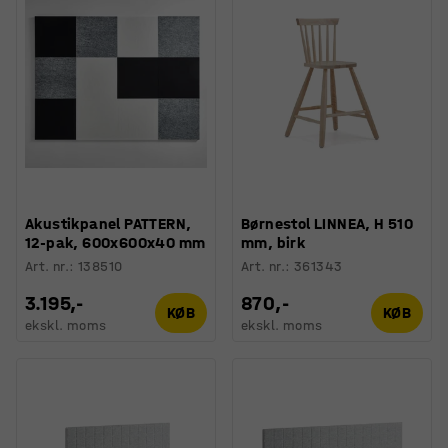
Akustikpanel PATTERN,
Børnestol LINNEA, H 510
12-pak, 600x600x40 mm
mm, birk
Art. nr.
:
138510
Art. nr.
:
361343
3.195,-
870,-
KØB
KØB
ekskl. moms
ekskl. moms