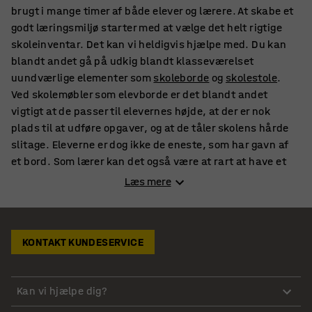
brugt i mange timer af både elever og lærere. At skabe et
godt læringsmiljø starter med at vælge det helt rigtige
skoleinventar. Det kan vi heldigvis hjælpe med. Du kan
blandt andet gå på udkig blandt klasseværelset
uundværlige elementer som
skoleborde
og
skolestole
.
Ved skolemøbler som elevborde er det blandt andet
vigtigt at de passer til elevernes højde, at der er nok
plads til at udføre opgaver, og at de tåler skolens hårde
slitage. Eleverne er dog ikke de eneste, som har gavn af
et bord. Som lærer kan det også være at rart at have et
bord til papirer, materialer og lignende. En lærers bedste
Læs mere
ven i klasselokalet er dog formentlig en tavle til at
facilitere undervisningen.
KONTAKT KUNDESERVICE
Indretning til skoler
Indret skolens lokaler med lige de skolemøbler og det
Kan vi hjælpe dig?
skoleinventar, der passer til det læringsmiljø, I ønsker at