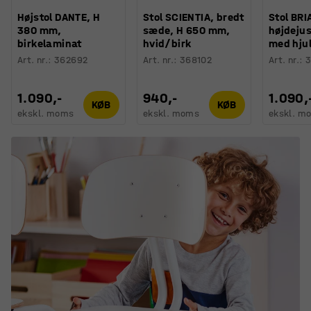
Højstol DANTE, H
Stol SCIENTIA, bredt
Stol BRI
380 mm,
sæde, H 650 mm,
højdejus
birkelaminat
hvid/birk
med hjul
Art. nr.
:
362692
Art. nr.
:
368102
Art. nr.
:
3
1.090,-
940,-
1.090,
KØB
KØB
ekskl. moms
ekskl. moms
ekskl. m