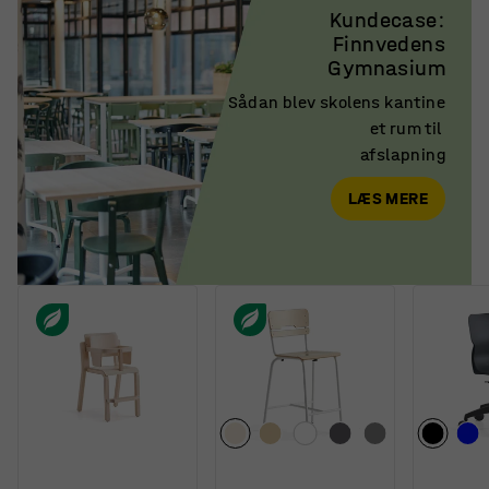
Kundecase:

Finnvedens

Gymnasium
Sådan blev skolens kantine

et rum til 

afslapning
LÆS MERE