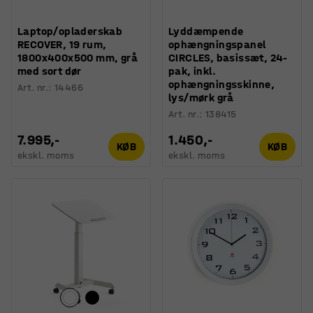
Laptop/opladerskab
Lyddæmpende
RECOVER, 19 rum,
ophængningspanel
1800x400x500 mm, grå
CIRCLES, basissæt, 24-
med sort dør
pak, inkl.
ophængningsskinne,
Art. nr.
:
14466
lys/mørk grå
Art. nr.
:
138415
7.995,-
1.450,-
KØB
KØB
ekskl. moms
ekskl. moms