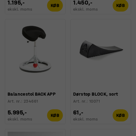
1.195,-
1.450,-
KØB
KØB
ekskl. moms
ekskl. moms
Balancestol BACK APP
Dørstop BLOCK, sort
Art. nr.
:
234661
Art. nr.
:
10071
5.995,-
61,-
KØB
KØB
ekskl. moms
ekskl. moms