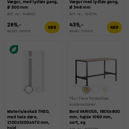
Vægur, med lydløs gang,
Vægur med lydløs gang,
Ø 300 mm
Ø 348 mm
Art. nr.
:
146001
Art. nr.
:
146114
285,-
435,-
KØB
KØB
ekskl. moms
ekskl. moms
Fås i flere forskellige
kombinationer
Materialeskab THEO,
Bord VARIOUS, 1800x800
med hele døre,
mm, højde 1050 mm,
2100x1000x470 mm,
sort, eg
hvid