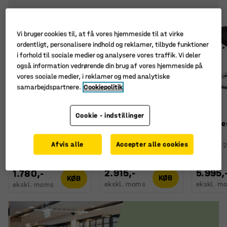
Vi bruger cookies til, at få vores hjemmeside til at virke
ordentligt, personalisere indhold og reklamer, tilbyde funktioner
i forhold til sociale medier og analysere vores traffik. Vi deler
også information vedrørende din brug af vores hjemmeside på
vores sociale medier, i reklamer og med analytiske
samarbejdspartnere.
Cookiepolitik
Cookie - indstillinger
Balancetaburet
Kontorcykel
Balance
SEATON med hjul,
TREADLE, sort
APP
lysegråt sæde
Afvis alle
Accepter alle cookies
Art. nr.
:
23400
Art. nr.
:
2
Art. nr.
:
234732
2.915,-
5.995,
1.780,-
KØB
KØB
ekskl. moms
ekskl. m
ekskl. moms