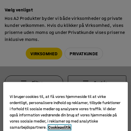
14 dages returret
Vælg venligst
Hos AJ Produkter byder vi både virksomheder og private
kunder velkommen. Hvis du klikker på Virksomhed, vises
priserne uden moms og under Privatkunde vises priserne
inklusive moms.
Pakningsmateriale
Plomber & spænder
Plomber og spænder
VIRKSOMHED
PRIVATKUNDE
Filtre
Sortér
Vi bruger cookies til, at få vores hjemmeside til at virke
3 produkter
ordentligt, personalisere indhold og reklamer, tilbyde funktioner
i forhold til sociale medier og analysere vores traffik. Vi deler
også information vedrørende din brug af vores hjemmeside på
vores sociale medier, i reklamer og med analytiske
samarbejdspartnere.
Cookiepolitik