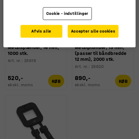
Cookie - indstillinger
Afvis alle
Accepter alle cookies
Fås i flere forskellige
Fås i flere forskellige
kombinationer
kombinationer
Metalspænder, 16 mm,
Metalplomber, 13 mm,
1000 stk.
(passer til båndbredde
12 mm), 2000 stk.
Art. nr.
:
25619
Art. nr.
:
25620
520,-
890,-
KØB
KØB
ekskl. moms
ekskl. moms