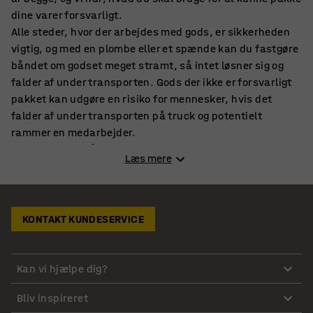
dine varer forsvarligt.
Alle steder, hvor der arbejdes med gods, er sikkerheden
vigtig, og med en plombe eller et spænde kan du fastgøre
båndet om godset meget stramt, så intet løsner sig og
falder af under transporten. Gods der ikke er forsvarligt
pakket kan udgøre en risiko for mennesker, hvis det
falder af under transporten på truck og potentielt
rammer en medarbejder.
Der kan dog også være tale om at kostbare varer
Læs mere
beskadiges, og det vil man som virksomhed naturligvis
gerne undgå, dels fordi det koster penge, men også fordi,
leverancen kan blive forsinket, hvilket vil være til gene
for kunden.
KONTAKT KUNDESERVICE
Der er altså flere grunde til, at gods skal pakkes
forsvarligt, så intet kan falde ud, og med en plombe eller
et spænde kan du sikre dig, at lasten er pakket så sikkert
Kan vi hjælpe dig?
som muligt.
Bliv inspireret