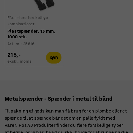
Fås i flere forskellige
kombinationer
Plastspænder, 13 mm,
1000 stk.
Art. nr.
:
25616
215,-
KØB
ekskl. moms
Metalspænder - Spænder i metal til bånd
Til pakning af gods kan man få brug for en plombe eller et
spænde til at spænde båndet om en palle fyldt med
varer. Hos AJ Produkter finder du flere forskellige typer
af begge, og vi har, hvad du skal bruge for at kunne pakke