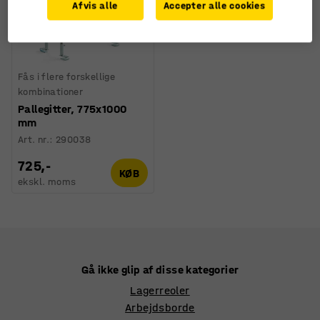
Afvis alle
Accepter alle cookies
Fås i flere forskellige
kombinationer
Pallegitter, 775x1000
mm
Art. nr.
:
290038
725,-
KØB
ekskl. moms
Gå ikke glip af disse kategorier
Lagerreoler
Arbejdsborde