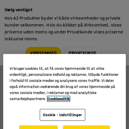
14 dages returret
Vælg venligst
Hos AJ Produkter byder vi både virksomheder og private
kunder velkommen. Hvis du klikker på Virksomhed, vises
priserne uden moms og under Privatkunde vises priserne
inklusive moms.
Paller & tilbehør
Pallegitre
Pallegitre
VIRKSOMHED
PRIVATKUNDE
Vi bruger cookies til, at få vores hjemmeside til at virke
ordentligt, personalisere indhold og reklamer, tilbyde funktioner
i forhold til sociale medier og analysere vores traffik. Vi deler
Filtre
Sortér
også information vedrørende din brug af vores hjemmeside på
vores sociale medier, i reklamer og med analytiske
1 produkter
samarbejdspartnere.
Cookiepolitik
Cookie - indstillinger