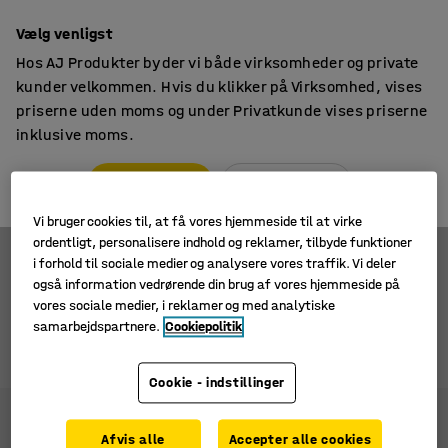
14 dages returret
Vælg venligst
Hos AJ Produkter byder vi både virksomheder og private
kunder velkommen. Hvis du klikker på Virksomhed, vises
priserne uden moms og under Privatkunde vises priserne
inklusive moms.
Pladevogne
Pladeløftere
VIRKSOMHED
PRIVATKUNDE
Der er ingen produkter i denne kategori. Du er
velkommen til at besøge
Pladevogne
.
Vi bruger cookies til, at få vores hjemmeside til at virke
ordentligt, personalisere indhold og reklamer, tilbyde funktioner
i forhold til sociale medier og analysere vores traffik. Vi deler
også information vedrørende din brug af vores hjemmeside på
vores sociale medier, i reklamer og med analytiske
samarbejdspartnere.
Cookiepolitik
0 produkter
Cookie - indstillinger
Afvis alle
Accepter alle cookies